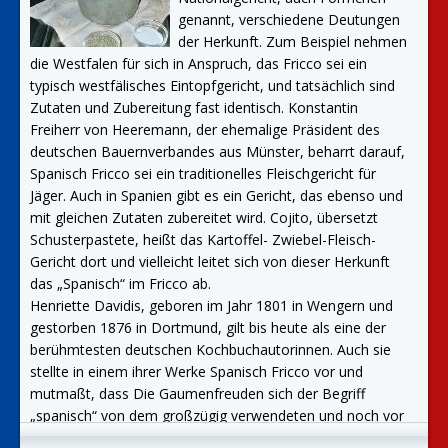
genannt, verschiedene Deutungen
der Herkunft. Zum Beispiel nehmen
die Westfalen für sich in Anspruch, das Fricco sei ein
typisch westfälisches Eintopfgericht, und tatsächlich sind
Zutaten und Zubereitung fast identisch. Konstantin
Freiherr von Heeremann, der ehemalige Präsident des
deutschen Bauernverbandes aus Münster, beharrt darauf,
Spanisch Fricco sei ein traditionelles Fleischgericht für
Jäger. Auch in Spanien gibt es ein Gericht, das ebenso und
mit gleichen Zutaten zubereitet wird. Cojito, übersetzt
Schusterpastete, heißt das Kartoffel- Zwiebel-Fleisch-
Gericht dort und vielleicht leitet sich von dieser Herkunft
das „Spanisch“ im Fricco ab.
Henriette Davidis, geboren im Jahr 1801 in Wengern und
gestorben 1876 in Dortmund, gilt bis heute als eine der
berühmtesten deutschen Kochbuchautorinnen. Auch sie
stellte in einem ihrer Werke Spanisch Fricco vor und
mutmaßt, dass Die Gaumenfreuden sich der Begriff
„spanisch“ von dem großzügig verwendeten und noch vor
200 Jahren teuren und exotischen Pfeffer ableitet.