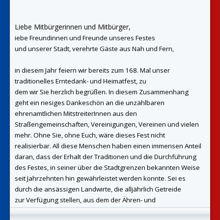
Liebe Mitbürgerinnen und Mitbürger,
iebe Freundinnen und Freunde unseres Festes
und
unserer Stadt, verehrte Gäste aus Nah und Fern,
in diesem Jahr feiern wir bereits zum 168. Mal
unser
traditionelles Erntedank- und Heimatfest, zu
dem wir Sie herzlich begrüßen.
In diesem Zusammenhang
geht ein riesiges
Dankeschön an die unzählbaren
ehrenamtlichen
MitstreiterInnen aus den
Straßengemeinschaften,
Vereinigungen, Vereinen und vielen
mehr. Ohne Sie, ohne Euch, wäre dieses Fest nicht
realisierbar.
All diese Menschen haben einen immensen Anteil
daran, dass der Erhalt der Traditionen und die
Durchführung
des Festes, in seiner über die Stadtgrenzen bekannten Weise
seit Jahrzehnten hin
gewährleistet werden konnte. Sei es
durch die ansässigen Landwirte, die alljährlich Getreide
zur
Verfügung stellen, aus dem der Ähren- und
Straßenschmuck hergestellt wird. Oder sei es durch die
vielen