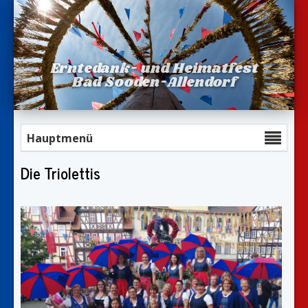
Erntedank- und Heimatfest
Bad Sooden-Allendorf
Hauptmenü
Die Triolettis