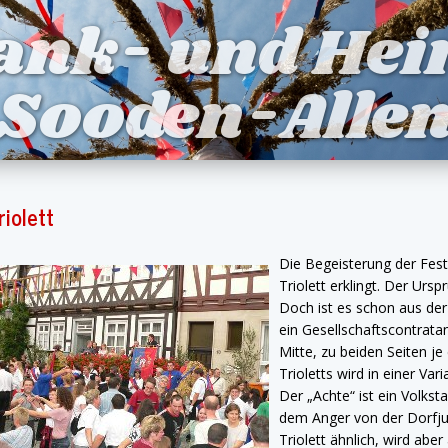
ank- und Hei
 Sooden-Allen
riolett
Die Begeisterung der Fes
Triolett erklingt. Der Urs
Doch ist es schon aus der Z
ein Gesellschaftscontratan
Mitte, zu beiden Seiten je
Trioletts wird in einer V
Der „Achte“ ist ein Volkst
dem Anger von der Dorfjug
Triolett ähnlich, wird aber