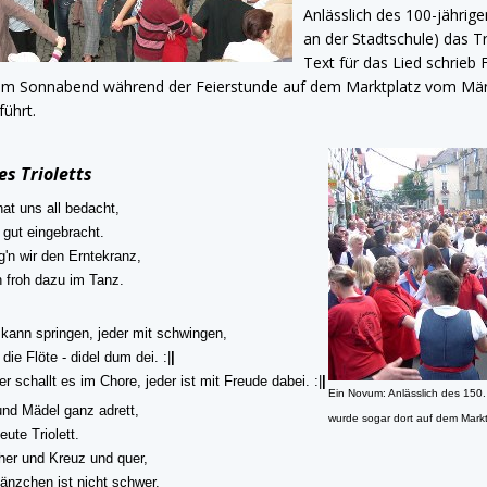
Anlässlich des 100-jährig
an der Stadtschule) das T
Text für das Lied schrieb 
m Sonnabend während der Feierstunde auf dem Marktplatz vom Männ
führt.
es Trioletts
hat uns all bedacht,
t gut eingebracht.
ag'n wir den Erntekranz,
 froh dazu im Tanz.
r kann springen, jeder mit schwingen,
 die Flöte - didel dum dei. :|
|
her schallt es im Chore, jeder ist mit Freude dabei. :|
|
Ein Novum: Anlässlich des 150.
nd Mädel ganz adrett,
wurde sogar dort auf dem Marktp
eute Triolett.
her und Kreuz und quer,
änzchen ist nicht schwer.