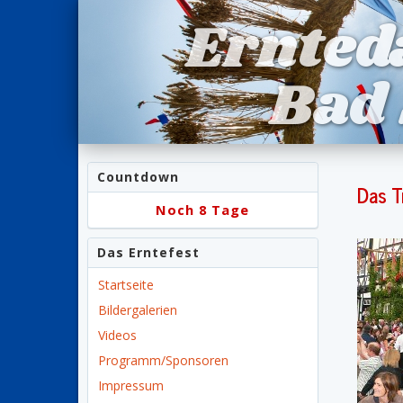
Ernted
Bad
Countdown
Das T
Noch 8 Tage
Das Erntefest
Startseite
Bildergalerien
Videos
Programm/Sponsoren
Impressum