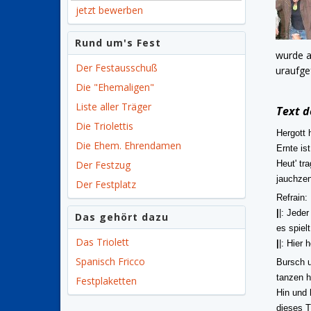
jetzt bewerben
Rund um's Fest
wurde a
Der Festausschuß
uraufge
Die "Ehemaligen"
Liste aller Träger
Text d
Die Triolettis
Hergott 
Die Ehem. Ehrendamen
Ernte is
Der Festzug
Heut' tr
jauchzen
Der Festplatz
Refrain:
|
|: Jede
Das gehört dazu
es spielt
Das Triolett
|
|: Hier 
Spanisch Fricco
Bursch u
tanzen h
Festplaketten
Hin und 
dieses T