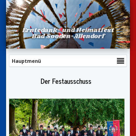
Erntedank- und Heimatfest
Bad Sooden-Allendorf
Hauptmenü
Der Festausschuss