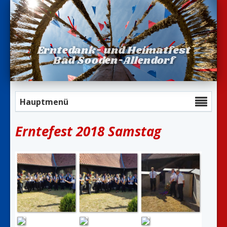
Erntedank- und Heimatfest
Bad Sooden-Allendorf
Hauptmenü
Erntefest 2018 Samstag