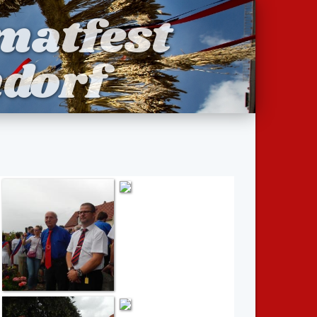
matfest
dorf