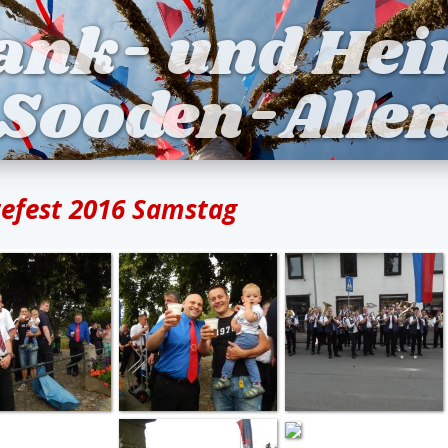
ank- und Hei
 Sooden-Allen
tefest 2016 Samstag