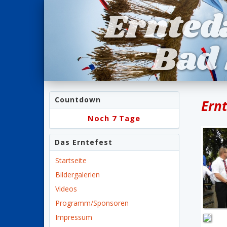
Ernted
Bad
Countdown
Ern
Noch 7 Tage
Das Erntefest
Startseite
Bildergalerien
Videos
Programm/Sponsoren
Impressum